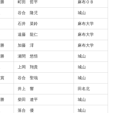
優勝
町田 哲平
麻布ＯＢ
位
谷合 隆児
城山
勝
石井 菜鈴
麻布大学
勝
遠藤 龍仁
麻布大学
優勝
加藤 澪
麻布大学
優勝
瀬間 悠悟
城山
位
上岡 翔貴
城山
闘賞
谷合 聖哉
城山
勝
井上 響
田名北
優勝
柴田 遼平
城山
位
落合 優
城山