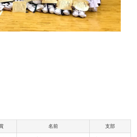
賞
名前
支部