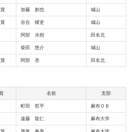
闘賞
加藤 創也
城山
闘賞
谷合 櫂吏
城山
位
阿部 水樹
田名北
勝
柴田 悠介
城山
闘賞
阿部 杏
田名北
賞
名前
支部
位
町田 哲平
麻布ＯＢ
勝
遠藤 龍仁
麻布大学
闘賞
唐釜 春美
麻布大学