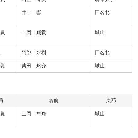
勝
井上 響
田名北
闘賞
上岡 翔貴
城山
位
阿部 水樹
田名北
闘賞
柴田 悠介
城山
賞
名前
支部
闘賞
上岡 隼翔
城山