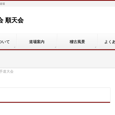
道場
会 順天会
ついて
道場案内
稽古風景
よく
空手道大会