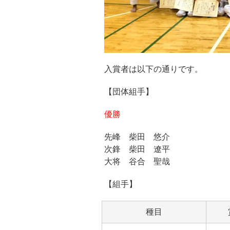
入賞者は以下の通りです。
【団体組手】
優勝
先峰 柴田 悠介
次鋒 柴田 遼平
大将 谷合 聖哉
【組手】
種目